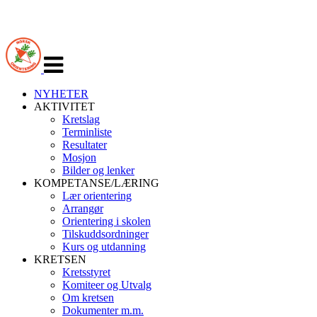
Veksle
navigasjon
NYHETER
AKTIVITET
Kretslag
Terminliste
Resultater
Mosjon
Bilder og lenker
KOMPETANSE/LÆRING
Lær orientering
Arrangør
Orientering i skolen
Tilskuddsordninger
Kurs og utdanning
KRETSEN
Kretsstyret
Komiteer og Utvalg
Om kretsen
Dokumenter m.m.