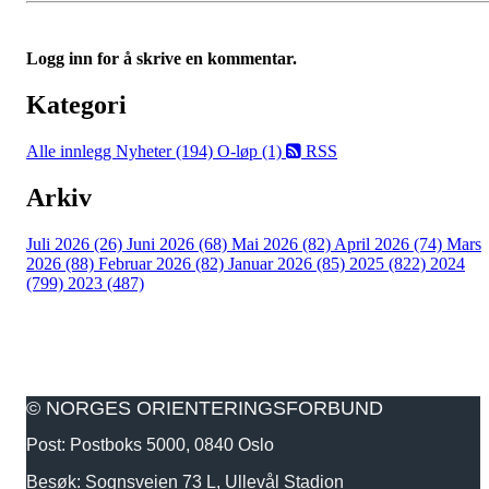
Logg inn for å skrive en kommentar.
Kategori
Alle innlegg
Nyheter (194)
O-løp (1)
RSS
Arkiv
Juli 2026 (26)
Juni 2026 (68)
Mai 2026 (82)
April 2026 (74)
Mars
2026 (88)
Februar 2026 (82)
Januar 2026 (85)
2025 (822)
2024
(799)
2023 (487)
© NORGES ORIENTERINGSFORBUND
Post: Postboks 5000, 0840 Oslo
Besøk: Sognsveien 73 L, Ullevål Stadion