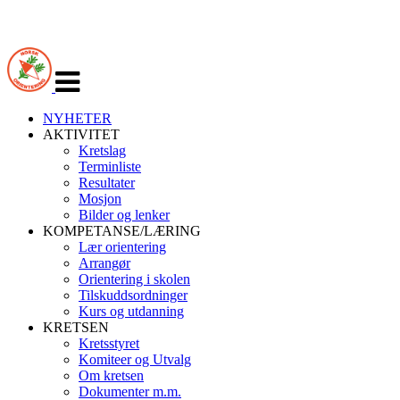
Veksle
navigasjon
NYHETER
AKTIVITET
Kretslag
Terminliste
Resultater
Mosjon
Bilder og lenker
KOMPETANSE/LÆRING
Lær orientering
Arrangør
Orientering i skolen
Tilskuddsordninger
Kurs og utdanning
KRETSEN
Kretsstyret
Komiteer og Utvalg
Om kretsen
Dokumenter m.m.