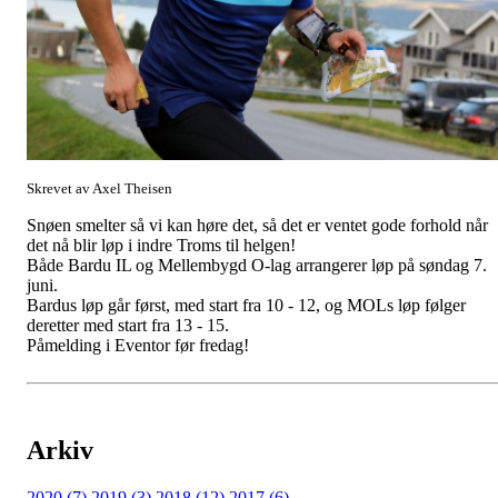
Skrevet av Axel Theisen
Snøen smelter så vi kan høre det, så det er ventet gode forhold når
det nå blir løp i indre Troms til helgen!
Både Bardu IL og Mellembygd O-lag arrangerer løp på søndag 7.
juni.
Bardus løp går først, med start fra 10 - 12, og MOLs løp følger
deretter med start fra 13 - 15.
Påmelding i Eventor før fredag!
Arkiv
2020 (7)
2019 (3)
2018 (12)
2017 (6)