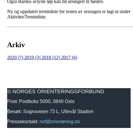
Også Bardus avlyste løp kan bli arrangert til høsten.
Ny og oppdatert terminliste for resten av sesongen er lagt ut under
Aktivitet/Terminliste.
Arkiv
2020 (7)
2019 (3)
2018 (12)
2017 (6)
© NORGES ORIENTERINGSFORBUND
Post: Postboks 5000, 0840 Oslo
Besøk: Sognsveien 73 L, Ullevål Stadion
Pressekontakt:
nof@orientering.no