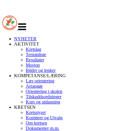
Veksle
navigasjon
NYHETER
AKTIVITET
Kretslag
Terminliste
Resultater
Mosjon
Bilder og lenker
KOMPETANSE/LÆRING
Lær orientering
Arrangør
Orientering i skolen
Tilskuddsordninger
Kurs og utdanning
KRETSEN
Kretsstyret
Komiteer og Utvalg
Om kretsen
Dokumenter m.m.