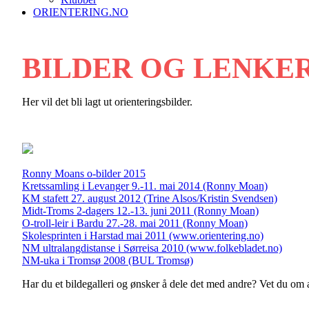
ORIENTERING.NO
BILDER OG LENKE
Her vil det bli lagt ut orienteringsbilder.
Ronny Moans o-bilder 2015
Kretssamling i Levanger 9.-11. mai 2014 (Ronny Moan)
KM stafett 27. august 2012 (Trine Alsos/Kristin Svendsen)
Midt-Troms 2-dagers 12.-13. juni 2011 (Ronny Moan)
O-troll-leir i Bardu 27.-28. mai 2011 (Ronny Moan)
Skolesprinten i Harstad mai 2011 (www.orientering.no)
NM ultralangdistanse i Sørreisa 2010 (www.folkebladet.no)
NM-uka i Tromsø 2008 (BUL Tromsø)
Har du et bildegalleri og ønsker å dele det med andre? Vet du om a