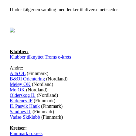
Under følger en samling med lenker til diverse nettsteder.
Klubber:
Klubber tilknyttet Troms o-krets
Andre:
Alta OL
(Finnmark)
B&OI Orientering
(Nordland)
Meløy OK
(Nordland)
Mo OK
(Nordland)
Olderskog IL
(Nordland)
Kirkenes IF
(Finnmark)
IL Pasvik Hauk
(Finnmark)
Sandnes IL
(Finnmark)
Vadsø Skiklubb
(Finnmark)
Kretser:
Finnmark o-krets