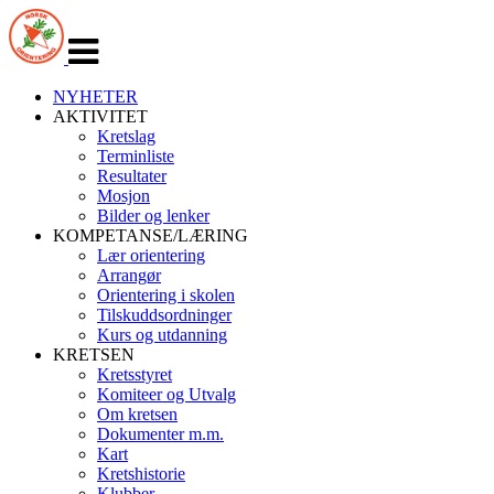
Veksle
navigasjon
NYHETER
AKTIVITET
Kretslag
Terminliste
Resultater
Mosjon
Bilder og lenker
KOMPETANSE/LÆRING
Lær orientering
Arrangør
Orientering i skolen
Tilskuddsordninger
Kurs og utdanning
KRETSEN
Kretsstyret
Komiteer og Utvalg
Om kretsen
Dokumenter m.m.
Kart
Kretshistorie
Klubber