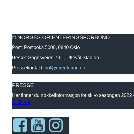
© NORGES ORIENTERINGSFORBUND
Post: Postboks 5000, 0840 Oslo
Besøk: Sognsveien 73 L, Ullevål Stadion
Pressekontakt:
nof@orientering.no
PRESSE
Her finner du nøkkelinformasjon for ski-o sesongen 2022
Klikk her
SOSIALE MEDIER