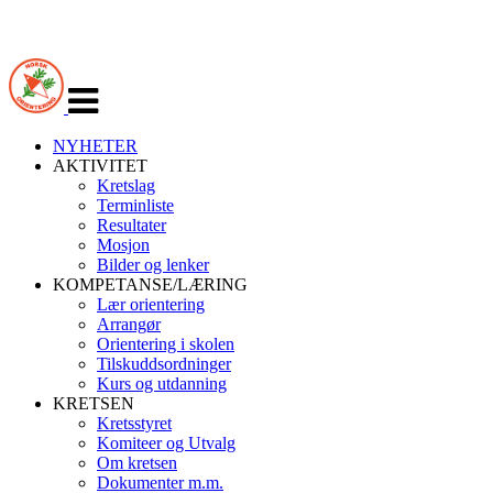
Veksle
navigasjon
NYHETER
AKTIVITET
Kretslag
Terminliste
Resultater
Mosjon
Bilder og lenker
KOMPETANSE/LÆRING
Lær orientering
Arrangør
Orientering i skolen
Tilskuddsordninger
Kurs og utdanning
KRETSEN
Kretsstyret
Komiteer og Utvalg
Om kretsen
Dokumenter m.m.