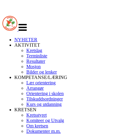
Veksle
navigasjon
NYHETER
AKTIVITET
Kretslag
Terminliste
Resultater
Mosjon
Bilder og lenker
KOMPETANSE/LÆRING
Lær orientering
Arrangør
Orientering i skolen
Tilskuddsordninger
Kurs og utdanning
KRETSEN
Kretsstyret
Komiteer og Utvalg
Om kretsen
Dokumenter m.m.