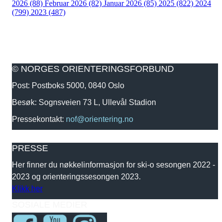
2026 (88)
Februar 2026 (82)
Januar 2026 (85)
2025 (822)
2024
(799)
2023 (487)
© NORGES ORIENTERINGSFORBUND
Post: Postboks 5000, 0840 Oslo
Besøk: Sognsveien 73 L, Ullevål Stadion
Pressekontakt:
nof@orientering.no
PRESSE
Her finner du nøkkelinformasjon for ski-o sesongen 2022 -
2023 og orienteringssesongen 2023.
Klikk her
SOSIALE MEDIER