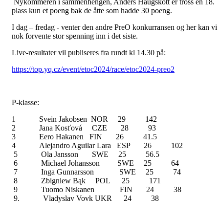
Nykommeren i sammenhengen, Anders Haugskott er tross en 18.
plass kun et poeng bak de åtte som hadde 30 poeng.
I dag – fredag - venter den andre PreO konkurransen og her kan vi
nok forvente stor spenning inn i det siste.
Live-resultater vil publiseres fra rundt kl 14.30 på:
https://top.yq.cz/event/etoc2024/race/etoc2024-preo2
P-klasse:
1 Svein Jakobsen NOR 29 142
2 Jana Kosťová CZE 28 93
3 Eero Hakanen FIN 26 41.5
4 Alejandro Aguilar Lara ESP 26 102
5 Ola Jansson SWE 25 56.5
6 Michael Johansson SWE 25 64
7 Inga Gunnarsson SWE 25 74
8 Zbigniew Bąk POL 25 171
9 Tuomo Niskanen FIN 24 38
9. Vladyslav Vovk UKR 24 38