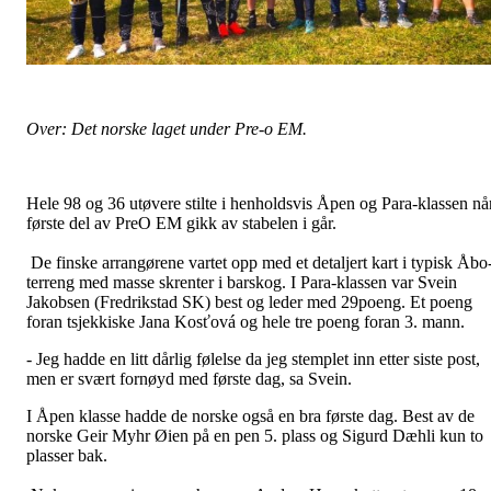
Over: Det norske laget under Pre-o EM.
Hele 98 og 36 utøvere stilte i henholdsvis Åpen og Para-klassen nå
første del av PreO EM gikk av stabelen i går.
De finske arrangørene vartet opp med et detaljert kart i typisk Åbo
terreng med masse skrenter i barskog. I Para-klassen var Svein
Jakobsen (Fredrikstad SK) best og leder med 29poeng. Et poeng
foran tsjekkiske Jana Kosťová og hele tre poeng foran 3. mann.
- Jeg hadde en litt dårlig følelse da jeg stemplet inn etter siste post,
men er svært fornøyd med første dag, sa Svein.
I Åpen klasse hadde de norske også en bra første dag. Best av de
norske Geir Myhr Øien på en pen 5. plass og Sigurd Dæhli kun to
plasser bak.