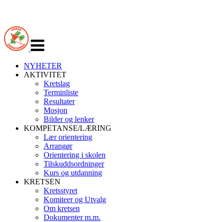
Veksle
navigasjon
NYHETER
AKTIVITET
Kretslag
Terminliste
Resultater
Mosjon
Bilder og lenker
KOMPETANSE/LÆRING
Lær orientering
Arrangør
Orientering i skolen
Tilskuddsordninger
Kurs og utdanning
KRETSEN
Kretsstyret
Komiteer og Utvalg
Om kretsen
Dokumenter m.m.