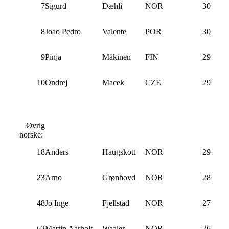
7
Sigurd
Dæhli
NOR
30
8
Joao Pedro
Valente
POR
30
9
Pinja
Mäkinen
FIN
29
10
Ondrej
Macek
CZE
29
Øvrig
norske:
18
Anders
Haugskott
NOR
29
23
Arno
Grønhovd
NOR
28
48
Jo Inge
Fjellstad
NOR
27
62
Martin Aarholt
Waaler
NOR
26