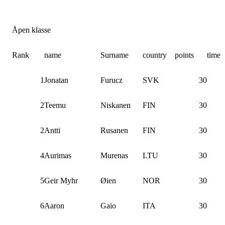
Åpen klasse
Rank
name
Surname
country
points
time
1
Jonatan
Furucz
SVK
30
2
Teemu
Niskanen
FIN
30
2
Antti
Rusanen
FIN
30
4
Aurimas
Murenas
LTU
30
5
Geir Myhr
Øien
NOR
30
6
Aaron
Gaio
ITA
30