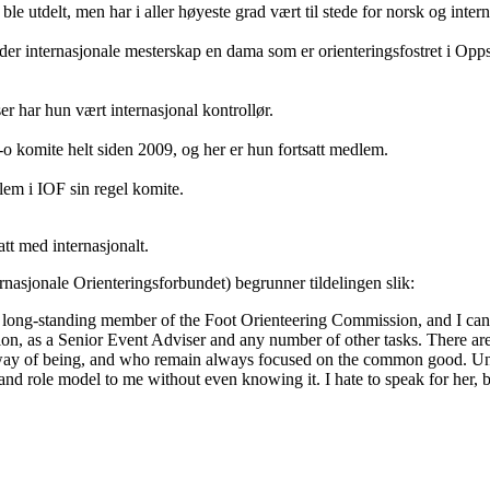
le utdelt, men har i aller høyeste grad vært til stede for norsk og intern
der internasjonale mesterskap en dama som er orienteringsfostret i Oppsa
 har hun vært internasjonal kontrollør.
t-o komite helt siden 2009, og her er hun fortsatt medlem.
lem i IOF sin regel komite.
att med internasjonalt.
nasjonale Orienteringsforbundet) begrunner tildelingen slik:
long-standing member of the Foot Orienteering Commission, and I can
tion, as a Senior Event Adviser and any number of other tasks. There a
r way of being, and who remain always focused on the common good. Unn
and role model to me without even knowing it. I hate to speak for her, 