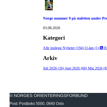
Norge nummer 9 på stafetten under P
03.08.2026
Kategori
Alle innlegg
Nyheter (194)
O-løp (1)
R
Arkiv
Juli 2026 (26)
Juni 2026 (68)
Mai 2026 (8
© NORGES ORIENTERINGSFORBUND
Post: Postboks 5000, 0840 Oslo