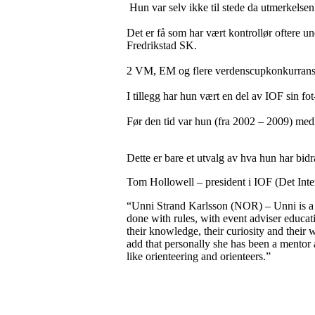
Hun var selv ikke til stede da utmerkelsen b
Det er få som har vært kontrollør oftere un
Fredrikstad SK.
2 VM, EM og flere verdenscupkonkurranser
I tillegg har hun vært en del av IOF sin fo
Før den tid var hun (fra 2002 – 2009) med
Dette er bare et utvalg av hva hun har bidr
Tom Hollowell – president i IOF (Det Inter
“Unni Strand Karlsson (NOR) – Unni is a 
done with rules, with event adviser educa
their knowledge, their curiosity and thei
add that personally she has been a mentor 
like orienteering and orienteers.”