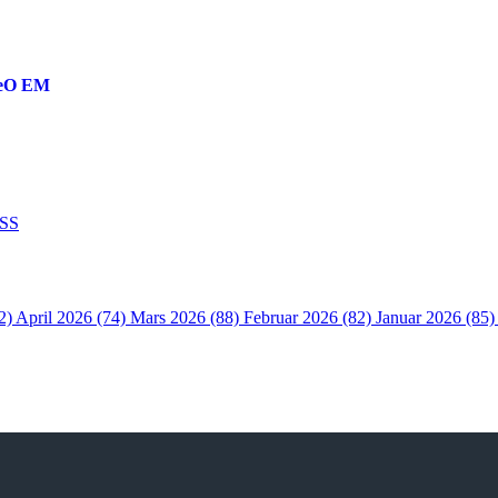
reO EM
SS
2)
April 2026 (74)
Mars 2026 (88)
Februar 2026 (82)
Januar 2026 (85