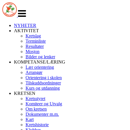
Veksle
navigasjon
NYHETER
AKTIVITET
Kretslag
Terminliste
Resultater
Mosjon
Bilder og lenker
KOMPETANSE/LÆRING
Lær orientering
Arrangør
Orientering i skolen
Tilskuddsordninger
Kurs og utdanning
KRETSEN
Kretsstyret
Komiteer og Utvalg
Om kretsen
Dokumenter m.m.
Kart
Kretshistorie
Klubber