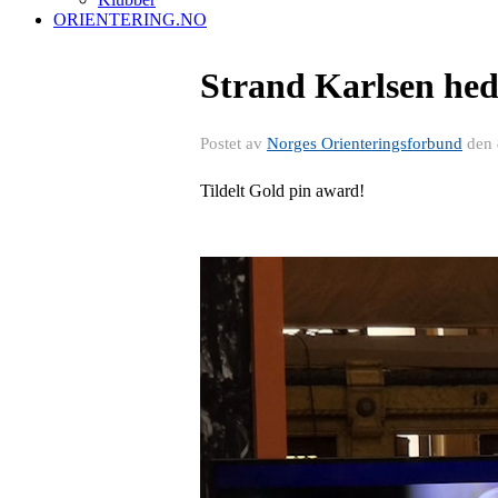
ORIENTERING.NO
Strand Karlsen hed
Postet av
Norges Orienteringsforbund
den
Tildelt Gold pin award!