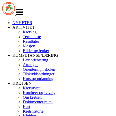
Veksle
navigasjon
NYHETER
AKTIVITET
Kretslag
Terminliste
Resultater
Mosjon
Bilder og lenker
KOMPETANSE/LÆRING
Lær orientering
Arrangør
Orientering i skolen
Tilskuddsordninger
Kurs og utdanning
KRETSEN
Kretsstyret
Komiteer og Utvalg
Om kretsen
Dokumenter m.m.
Kart
Kretshistorie
Klubber