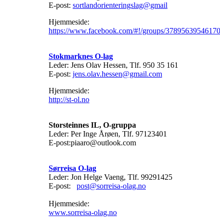
E-post:
sortlandorienteringslag@gmail
Hjemmeside:
https://www.facebook.com/#!/groups/378956395461708
Stokmarknes O-lag
Leder: Jens Olav Hessen, Tlf. 950 35 161
E-post:
jens.olav.hessen@gmail.com
Hjemmeside:
http://st-ol.no
Storsteinnes IL, O-gruppa
Leder: Per Inge Årøen, Tlf. 97123401
E-post:piaaro@outlook.com
Sørreisa O-lag
Leder: Jon Helge Vaeng, Tlf. 99291425
E-post:
post@sorreisa-olag.no
Hjemmeside:
www.sorreisa-olag.no