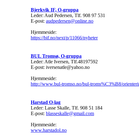
Bjerkvik IF, O-gruppa
Leder: Aud Pedersen, Tlf. 908 97 531
E-post:
audpedersen@online.no
Hjemmeside:
https://bif.no/next/p/11066/nyheter
BUL Tromsø, O-gruppa
Leder: Atle Iversen, Tlf.48197592
E-post: iversenatle@yahoo.no
Hjemmeside:
http://www.bul-tromso.no/bul-troms%C3%B8/orienter
Harstad O-lag
Leder: Lasse Skalle, Tlf. 908 51 184
E-post:
blasseskalle@gmail.com
Hjemmeside:
www.harstadol.no