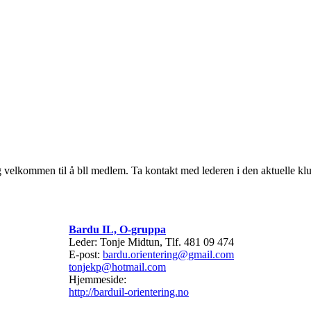
ig velkommen til å bll medlem. Ta kontakt med lederen i den aktuelle klu
Bardu IL, O-gruppa
Leder: Tonje Midtun, Tlf. 481 09 474
E-post:
bardu.orientering@gmail.com
tonjekp@hotmail.com
Hjemmeside:
http://barduil-orientering.no