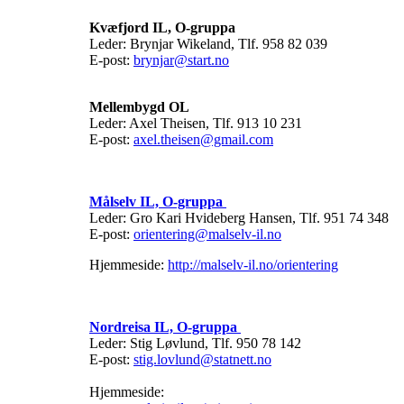
Kvæfjord IL, O-gruppa
Leder: Brynjar Wikeland, Tlf. 958 82 039
E-post:
brynjar@start.no
Mellembygd OL
Leder: Axel Theisen, Tlf. 913 10 231
E-post:
axel.theisen@gmail.com
Målselv IL, O-gruppa
Leder: Gro Kari Hvideberg Hansen, Tlf. 951 74 348
E-post:
orientering@malselv-il.no
Hjemmeside:
http://malselv-il.no/orientering
Nordreisa IL, O-gruppa
Leder: Stig Løvlund, Tlf. 950 78 142
E-post:
stig.lovlund@statnett.no
Hjemmeside: